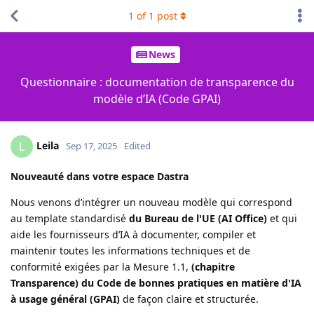
1
of
1
post
News
Questionnaire : documentation de transparence du
modèle d’IA (Code GPAI)
Leila
L
Sep 17, 2025
Edited
Nouveauté dans votre espace Dastra
Nous venons d’intégrer un nouveau modèle qui correspond
au template standardisé
du Bureau de l'UE (AI Office)
et qui
aide les fournisseurs d’IA à documenter, compiler et
maintenir toutes les informations techniques et de
conformité exigées par la Mesure 1.1,
(chapitre
Transparence) du Code de bonnes pratiques en matière d'IA
à usage général (GPAI)
de façon claire et structurée.