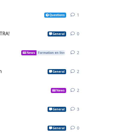
1
1
reply
Questions
STRA!
0
0
replies
General
2
2
replies
News
Formation en live
h
2
2
replies
General
2
2
replies
News
3
3
replies
General
0
0
replies
General