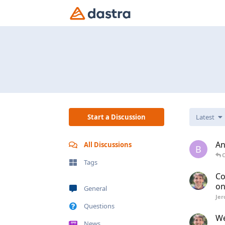
Start a Discussion
Latest
An
All Discussions
B
C
Tags
Co
on
General
Je
Questions
We
News