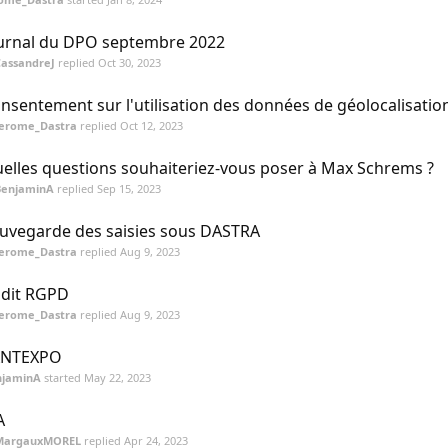
urnal du DPO septembre 2022
CassandreJ
replied
Oct 30, 2023
nsentement sur l'utilisation des données de géolocalisatio
Jerome_Dastra
replied
Oct 12, 2023
elles questions souhaiteriez-vous poser à Max Schrems ?
BenjaminA
replied
Sep 15, 2023
uvegarde des saisies sous DASTRA
Jerome_Dastra
replied
Aug 9, 2023
dit RGPD
Jerome_Dastra
replied
Aug 9, 2023
ANTEXPO
njaminA
started
May 22, 2023
A
MargauxMOREL
replied
Apr 24, 2023