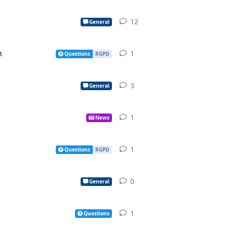
12
12
replies
General
n
1
1
reply
Questions
RGPD
3
3
replies
General
1
1
reply
News
1
1
reply
Questions
RGPD
0
0
replies
General
1
1
reply
Questions