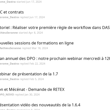
rome_Dastra
started
Jun 17, 2024
C et contrats
Jerome_Dastra
replied
Jun 17, 2024
toriel : Réaliser votre première règle de workflow dans DA
thieuSeranne
started
Apr 8, 2024
uvelles sessions de formations en ligne
MathieuSeranne
replied
Mar 18, 2024
lan annuel des DPO : notre prochain webinar mercredi à 12
Jerome_Dastra
replied
Feb 22, 2024
binar de présentation de la 1.7
Jerome_Dastra
replied
Feb 5, 2024
n et Mécénat - Demande de RETEX
DPO_NOVO
replied
Jan 30, 2024
ésentation vidéo des nouveautés de la 1.6.4
rome_Dastra
started
Jan 8, 2024